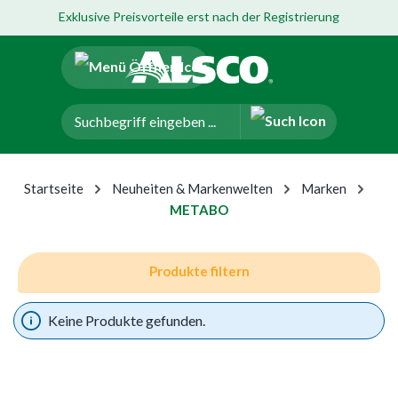
Exklusive Preisvorteile erst nach der Registrierung
um Hauptinhalt springen
Zur Navigation der B2B-Plattform springen
Startseite
Neuheiten & Markenwelten
Marken
METABO
Produkte filtern
Keine Produkte gefunden.