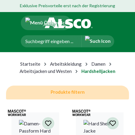
Exklusive Preisvorteile erst nach der Registrierung
um Hauptinhalt springen
Zur Navigation der B2B-Plattform springen
Startseite
Arbeitskleidung
Damen
Arbeitsjacken und Westen
Hardshelljacken
Produkte filtern