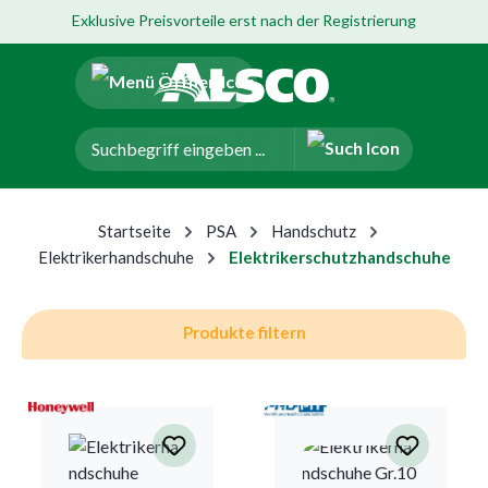
Exklusive Preisvorteile erst nach der Registrierung
um Hauptinhalt springen
Zur Navigation der B2B-Plattform springen
Startseite
PSA
Handschutz
Elektrikerhandschuhe
Elektrikerschutzhandschuhe
Produkte filtern