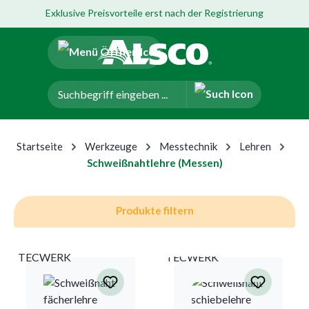
Exklusive Preisvorteile erst nach der Registrierung
um Hauptinhalt springen
Zur Navigation der B2B-Plattform springen
Startseite
Werkzeuge
Messtechnik
Lehren
Schweißnahtlehre (Messen)
Produkte filtern
TECWERK
TECWERK