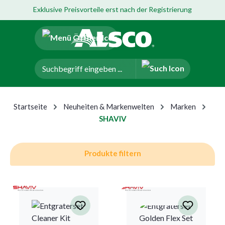
Exklusive Preisvorteile erst nach der Registrierung
um Hauptinhalt springen
Zur Navigation der B2B-Plattform springen
Startseite
Neuheiten & Markenwelten
Marken
SHAVIV
Produkte filtern