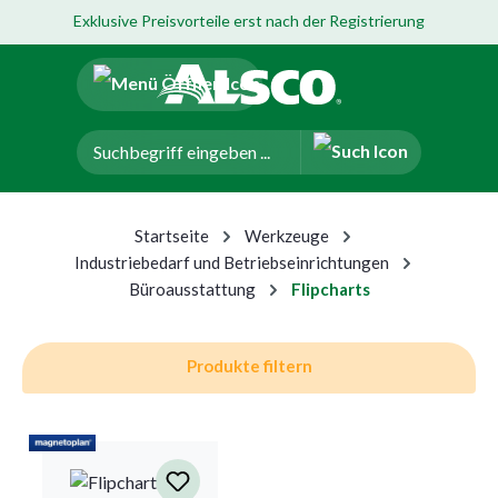
Exklusive Preisvorteile erst nach der Registrierung
um Hauptinhalt springen
Zur Navigation der B2B-Plattform springen
Startseite
Werkzeuge
Industriebedarf und Betriebseinrichtungen
Büroausstattung
Flipcharts
Produkte filtern