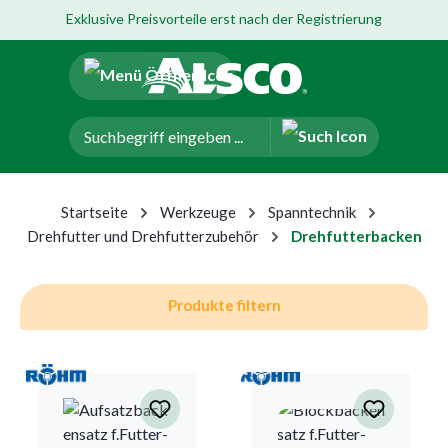
Exklusive Preisvorteile erst nach der Registrierung
um Hauptinhalt springen
Zur Navigation der B2B-Plattform springen
Startseite
Werkzeuge
Spanntechnik
Drehfutter und Drehfutterzubehör
Drehfutterbacken
Produkte filtern