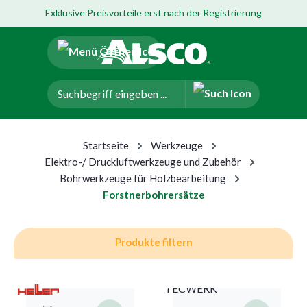
Exklusive Preisvorteile erst nach der Registrierung
um Hauptinhalt springen
Zur Navigation der B2B-Plattform springen
Startseite
Werkzeuge
Elektro-/ Druckluftwerkzeuge und Zubehör
Bohrwerkzeuge für Holzbearbeitung
Forstnerbohrersätze
Produkte filtern
TECWERK