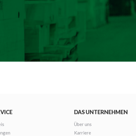
RVICE
DAS UNTERNEHMEN
is
Über uns
ungen
Karriere