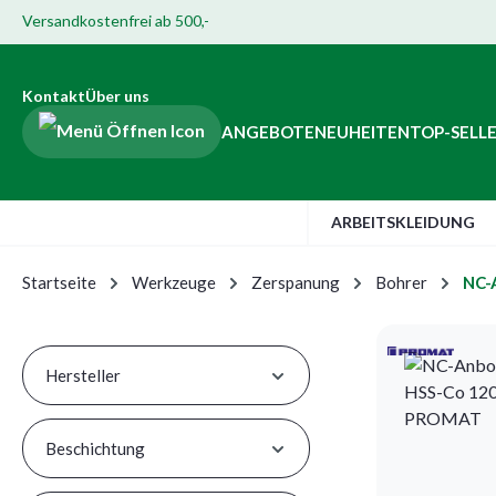
Versandkostenfrei ab 500,-
Hauptinhalt springen
ur Suche springen
Zur Hauptnavigation springen
Zur Navigation der B2B-Plattform springen
Kontakt
Über uns
ANGEBOTE
NEUHEITEN
TOP-SELL
ARBEITSKLEIDUNG
Startseite
Werkzeuge
Zerspanung
Bohrer
NC-
Hersteller
Beschichtung