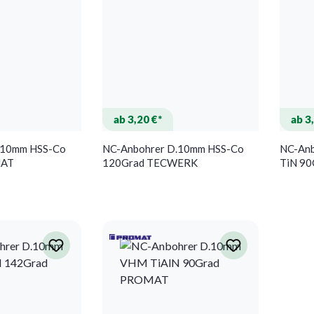
ab 3,20 €*
ab 3
.10mm HSS-Co
NC-Anbohrer D.10mm HSS-Co
NC-Anb
MAT
120Grad TECWERK
TiN 9