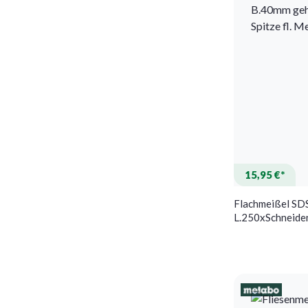
15,95 €*
Flachmeißel SD
L.250xSchneid
gehärteter STA 