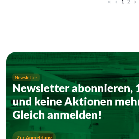
Seite
Seite
1
2
Newsletter
Newsletter abonnieren,
und keine Aktionen mehr
Gleich anmelden!
Zur Anmeldung