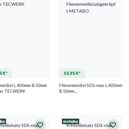
5 €*
53,95 €*
nmeißel L.400mm B.50mm
Fliesenmeißel SDS-max L.400mm
ax TECWERK
B.50mm
Fliesenmeißel,abgekröpft
METABO