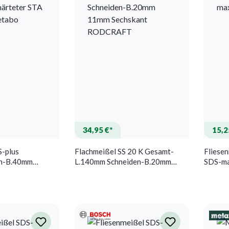
34,95 €*
15,2
S-plus
Flachmeißel SS 20 K Gesamt-
Fliese
en-B.40mm
L.140mm Schneiden-B.20mm
SDS-m
Spitze fl. Metabo
11mm Sechskant RODCRAFT