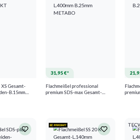
31,95 €*
21,9
o XS Gesamt-
Flachmeißel professional
Flachme
iden-B.15mm
premium SDS-max Gesamt-
premiu
 AEROTEC
L.400mm B.25mm METABO
B.20m
TEC