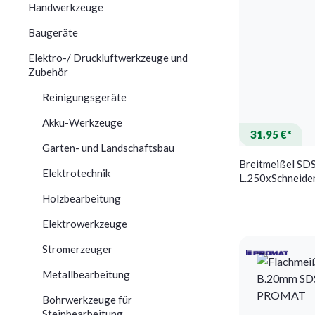
Handwerkzeuge
Baugeräte
Elektro-/ Druckluftwerkzeuge und
Zubehör
Reinigungsgeräte
Akku-Werkzeuge
31,95 €*
Garten- und Landschaftsbau
Breitmeißel SDS
Elektrotechnik
L.250xSchneid
gehärteter STA S
Holzbearbeitung
Elektrowerkzeuge
Stromerzeuger
Metallbearbeitung
Bohrwerkzeuge für
Steinbearbeitung