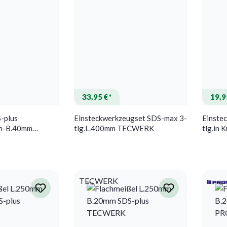
33,95 €*
19,9
-plus
Einsteckwerkzeugset SDS-max 3-
Einste
en-B.40mm
tlg.L.400mm TECWERK
tlg.in
pitze flach/breit
TECW
TECWERK