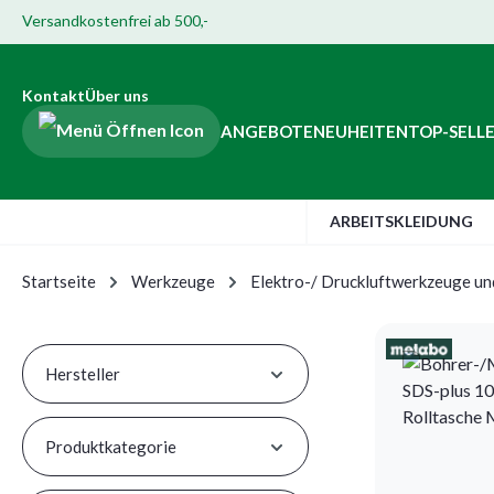
Versandkostenfrei ab 500,-
Hauptinhalt springen
ur Suche springen
Zur Hauptnavigation springen
Zur Navigation der B2B-Plattform springen
Kontakt
Über uns
ANGEBOTE
NEUHEITEN
TOP-SELL
ARBEITSKLEIDUNG
Startseite
Werkzeuge
Elektro-/ Druckluftwerkzeuge u
Hersteller
Produktkategorie