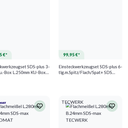
5 €*
99,95 €*
ckwerkzeugset SDS-plus 3-
Einsteckwerkzeugset SDS-plus 6-
 Ku.-Box L.250mm KU-Box
tlg.m.Spitz/Flach/Spat+ SDS
ERK
Bohrer HELLER
TECWERK