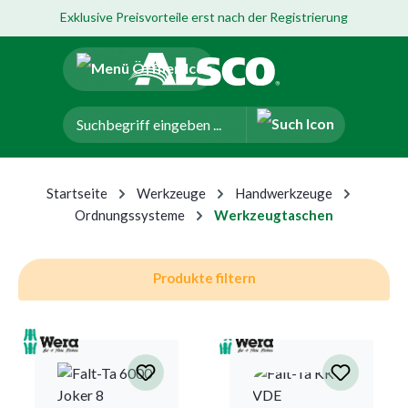
Exklusive Preisvorteile erst nach der Registrierung
um Hauptinhalt springen
Zur Navigation der B2B-Plattform springen
Startseite
Werkzeuge
Handwerkzeuge
Ordnungssysteme
Werkzeugtaschen
Produkte filtern