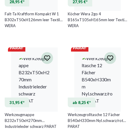
28,95 €*
27,95 €*
Falt-Ta Kraftform Kompakt W 1
Köcher Wera 2go 4
B302xT50xH126mm leer Textil
B165xT105xH165mm leer Textil
WERA
WERA
31,95 €*
ab 8,25 €*
Werkzeugmappe
Werkzeugrolltasche 12 Fächer
B232xT50xH270mm
B540xH330mm Nyl.schwarz/rot
Industrieleder schwarz PARAT
PARAT