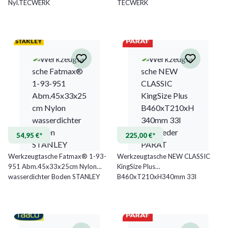
Nyl.TECWERK
TECWERK
54,95 €*
225,00 €*
Werkzeugtasche Fatmax® 1-93-
Werkzeugtasche NEW CLASSIC
951 Abm.45x33x25cm Nylon
KingSize Plus
wasserdichter Boden STANLEY
B460xT210xH340mm 33l
Rindsleder PARAT