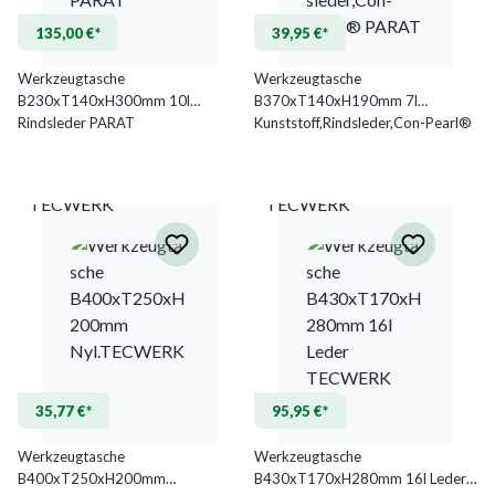
135,00 €*
39,95 €*
Werkzeugtasche
Werkzeugtasche
B230xT140xH300mm 10l
B370xT140xH190mm 7l
Rindsleder PARAT
Kunststoff,Rindsleder,Con-Pearl®
PARAT
TECWERK
TECWERK
35,77 €*
95,95 €*
Werkzeugtasche
Werkzeugtasche
B400xT250xH200mm
B430xT170xH280mm 16l Leder