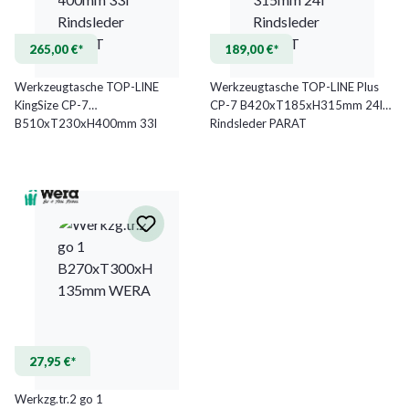
265,00 €*
189,00 €*
Werkzeugtasche TOP-LINE
Werkzeugtasche TOP-LINE Plus
KingSize CP-7
CP-7 B420xT185xH315mm 24l
B510xT230xH400mm 33l
Rindsleder PARAT
Rindsleder PARAT
27,95 €*
Werkzg.tr.2 go 1