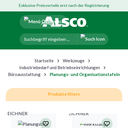
Exklusive Preisvorteile erst nach der Registrierung
um Hauptinhalt springen
Zur Navigation der B2B-Plattform springen
Startseite
Werkzeuge
Industriebedarf und Betriebseinrichtungen
Büroausstattung
Planungs- und Organisationstafeln
Produkte filtern
EICHNER
EICHNER