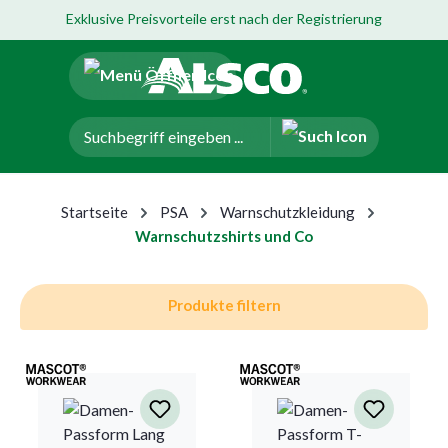
Exklusive Preisvorteile erst nach der Registrierung
um Hauptinhalt springen
Zur Navigation der B2B-Plattform springen
Startseite
PSA
Warnschutzkleidung
Warnschutzshirts und Co
Produkte filtern