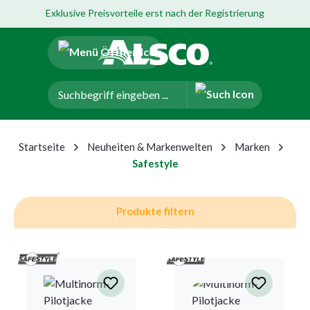
Exklusive Preisvorteile erst nach der Registrierung
um Hauptinhalt springen
Zur Navigation der B2B-Plattform springen
Startseite
Neuheiten & Markenwelten
Marken
Safestyle
Produkte filtern