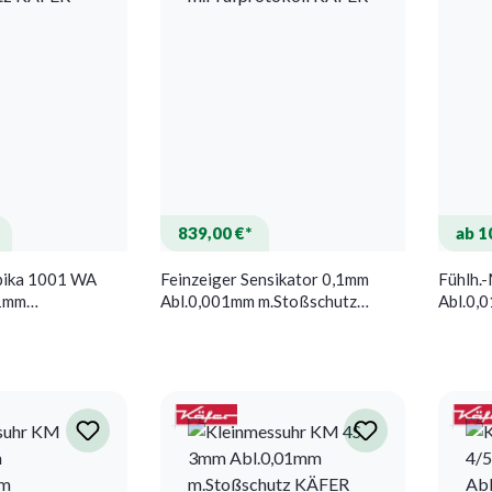
839,00 €*
ab 1
pika 1001 WA
Feinzeiger Sensikator 0,1mm
Fühlh.
01mm
Abl.0,001mm m.Stoßschutz
Abl.0,
KÄFER
m.Prüfprotokoll KÄFER