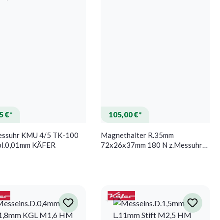
5 €*
105,00 €*
essuhr KMU 4/5 TK-100
Magnethalter R.35mm
l.0,01mm KÄFER
72x26x37mm 180 N z.Messuhren
KÄFER