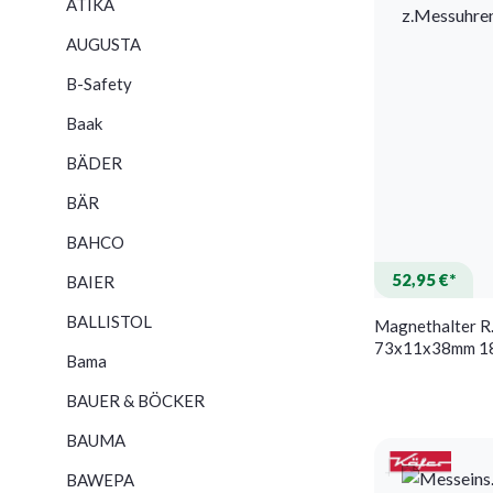
ATIKA
AUGUSTA
B-Safety
Baak
BÄDER
BÄR
BAHCO
52,95 €*
BAIER
BALLISTOL
Magnethalter 
73x11x38mm 18
Bama
KÄFER
BAUER & BÖCKER
BAUMA
BAWEPA