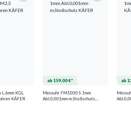
ab 159,00 €*
ab 1
m L.6mm KGL
Messuhr FM1000 S 1mm
Messu
suhren KÄFER
Abl.0,001mm m.Stoßschutz
Abl.0,
KÄFER