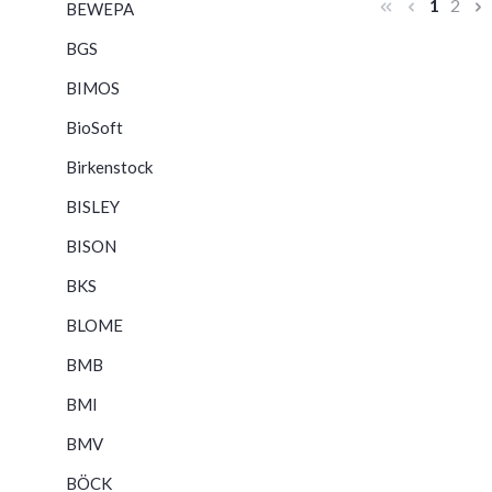
Seite
Seite
1
2
BEWEPA
BGS
BIMOS
BioSoft
Birkenstock
BISLEY
BISON
BKS
BLOME
BMB
BMI
BMV
BÖCK