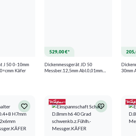
529,00 €*
205,
t J 50 0-10mm
Dickenmessgerät JD 50
Dicken
 10=cmm Käfer
Messber.12,5mm Abl.0,01mm
30mm A
dig.fl.10=cmm KÄFER
Käfer