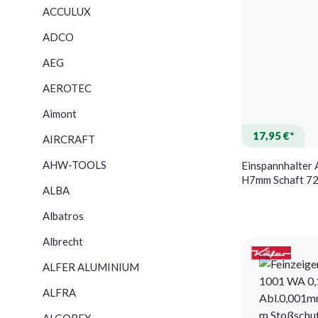
ACCULUX
ADCO
AEG
AEROTEC
Aimont
17,95 €*
AIRCRAFT
AHW-TOOLS
Einspannhalter
H7mm Schaft 7
ALBA
z.Fühlh.-Messg
Albatros
Albrecht
ALFER ALUMINIUM
ALFRA
ALGOREX