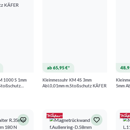
ab 65,95 €*
48,9
M 1000 S 1mm
Kleinmessuhr KM 4S 3mm
Kleinm
Stoßschutz
Abl.0,01mm m.Stoßschutz KÄFER
5mm Ab