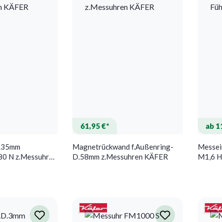
61,95 €*
ab 1
R.35mm
Magnetrückwand f.Außenring-
Messei
0 N z.Messuhren
D.58mm z.Messuhren KÄFER
M1,6 H