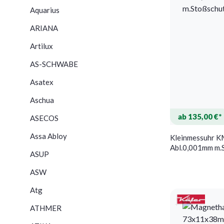
Aquarius
ARIANA
Artilux
AS-SCHWABE
Asatex
Aschua
ab 135,00 €*
ASECOS
Assa Abloy
Kleinmessuhr K
Abl.0,001mm m.
ASUP
KÄFER
ASW
Atg
ATHMER