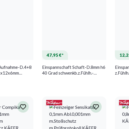
47,95 €*
12,2
 Aufnahme-D.4+8
Einspannschaft Schaft-D.8mm h6
Einspa
2x12x6mm
40 Grad schwenkb.z.Fühlh.-
z.Fühl
er.KÄFER
Messger.KÄFER