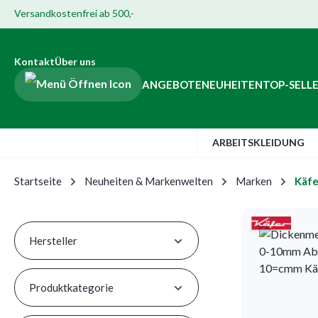
Versandkostenfrei ab 500,-
Hauptinhalt springen
ur Suche springen
Zur Hauptnavigation springen
Zur Navigation der B2B-Plattform springen
Kontakt
Über uns
ANGEBOTE
NEUHEITEN
TOP-SELL
ARBEITSKLEIDUNG
Startseite
Neuheiten & Markenwelten
Marken
Käfe
Hersteller
Produktkategorie