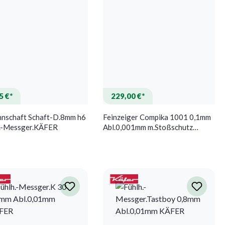
5 €*
229,00 €*
nnschaft Schaft-D.8mm h6
Feinzeiger Compika 1001 0,1mm
h.-Messger.KÄFER
Abl.0,001mm m.Stoßschutz
KÄFER