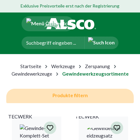
Exklusive Preisvorteile erst nach der Registrierung
um Hauptinhalt springen
Zur Navigation der B2B-Plattform springen
Startseite
Werkzeuge
Zerspanung
Gewindewerkzeuge
Gewindewerkzeugsortimente
Produkte filtern
TECWERK
TECWERK