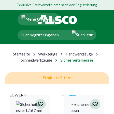
Exklusive Preisvorteile erst nach der Registrierung
um Hauptinhalt springen
Zur Navigation der B2B-Plattform springen
Startseite
Werkzeuge
Handwerkzeuge
Schneidwerkzeuge
Sicherheitsmesser
Produkte filtern
TECWERK