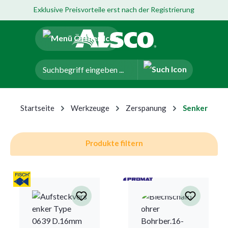
Exklusive Preisvorteile erst nach der Registrierung
um Hauptinhalt springen
Zur Navigation der B2B-Plattform springen
Startseite
Werkzeuge
Zerspanung
Senker
Produkte filtern