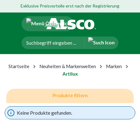
Exklusive Preisvorteile erst nach der Registrierung
um Hauptinhalt springen
Zur Navigation der B2B-Plattform springen
Startseite
Neuheiten & Markenwelten
Marken
Artilux
Produkte filtern
Keine Produkte gefunden.