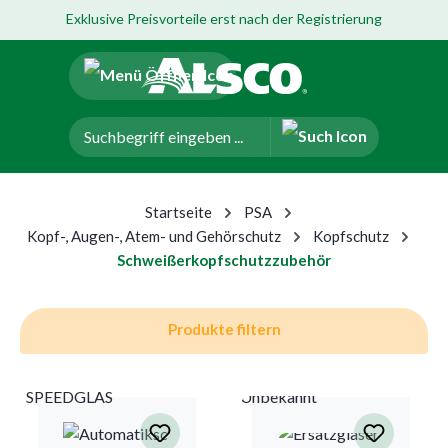
Exklusive Preisvorteile erst nach der Registrierung
um Hauptinhalt springen
Zur Navigation der B2B-Plattform springen
Startseite
PSA
Kopf-, Augen-, Atem- und Gehörschutz
Kopfschutz
Schweißerkopfschutzzubehör
Produkte filtern
SPEEDGLAS
Unbekannt