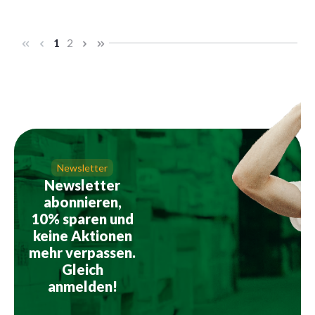
Seite
Seite
1
2
Newsletter
Newsletter
abonnieren,
10% sparen und
keine Aktionen
mehr verpassen.
Gleich
anmelden!