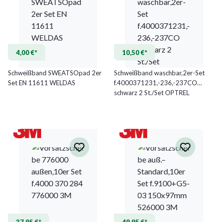
4,00 €*
10,50 €*
Schweißband SWEATSOpad 2er
Schweißband waschbar,2er-Set
Set EN 11611 WELDAS
f.4000371231,-236,-237CO
schwarz 2 St./Set OPTREL
37,95 €*
49,95 €*