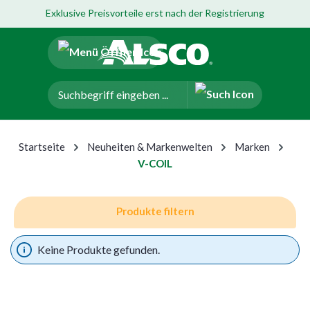
Exklusive Preisvorteile erst nach der Registrierung
um Hauptinhalt springen
Zur Navigation der B2B-Plattform springen
Startseite
Neuheiten & Markenwelten
Marken
V-COIL
Produkte filtern
Keine Produkte gefunden.