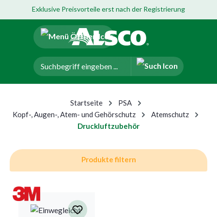
Exklusive Preisvorteile erst nach der Registrierung
um Hauptinhalt springen
Zur Navigation der B2B-Plattform springen
Startseite
PSA
Kopf-, Augen-, Atem- und Gehörschutz
Atemschutz
Druckluftzubehör
Produkte filtern