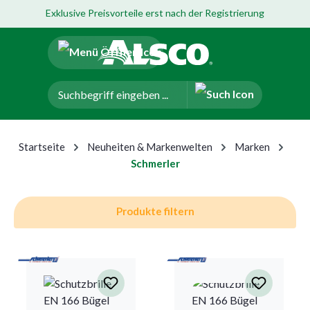
Exklusive Preisvorteile erst nach der Registrierung
um Hauptinhalt springen
Zur Navigation der B2B-Plattform springen
Startseite
Neuheiten & Markenwelten
Marken
Schmerler
Produkte filtern