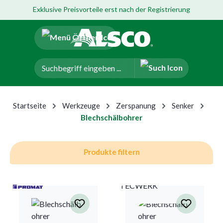
Exklusive Preisvorteile erst nach der Registrierung
um Hauptinhalt springen
Zur Navigation der B2B-Plattform springen
Startseite
Werkzeuge
Zerspanung
Senker
Blechschälbohrer
Produkte filtern
TECWERK