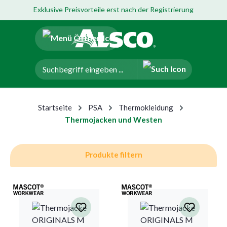
Exklusive Preisvorteile erst nach der Registrierung
um Hauptinhalt springen
Zur Navigation der B2B-Plattform springen
Startseite
PSA
Thermokleidung
Thermojacken und Westen
Produkte filtern