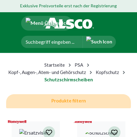
Exklusive Preisvorteile erst nach der Registrierung
um Hauptinhalt springen
Zur Navigation der B2B-Plattform springen
Startseite
PSA
Kopf-, Augen-, Atem- und Gehörschutz
Kopfschutz
Schutzschirmscheiben
Produkte filtern