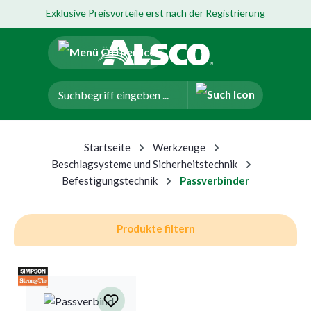
Exklusive Preisvorteile erst nach der Registrierung
um Hauptinhalt springen
Zur Navigation der B2B-Plattform springen
Startseite
Werkzeuge
Beschlagsysteme und Sicherheitstechnik
Befestigungstechnik
Passverbinder
Produkte filtern