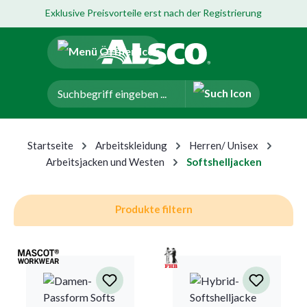
Exklusive Preisvorteile erst nach der Registrierung
um Hauptinhalt springen
Zur Navigation der B2B-Plattform springen
Startseite
Arbeitskleidung
Herren/ Unisex
Arbeitsjacken und Westen
Softshelljacken
Produkte filtern