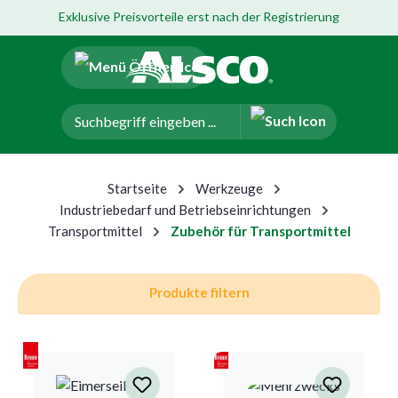
Exklusive Preisvorteile erst nach der Registrierung
um Hauptinhalt springen
Zur Navigation der B2B-Plattform springen
Startseite
Werkzeuge
Industriebedarf und Betriebseinrichtungen
Transportmittel
Zubehör für Transportmittel
Produkte filtern