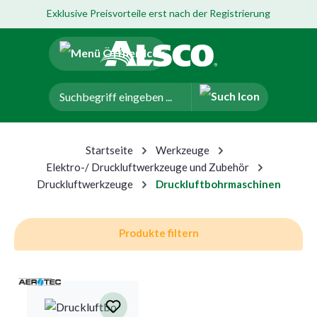
Exklusive Preisvorteile erst nach der Registrierung
um Hauptinhalt springen
Zur Navigation der B2B-Plattform springen
Startseite
Werkzeuge
Elektro-/ Druckluftwerkzeuge und Zubehör
Druckluftwerkzeuge
Druckluftbohrmaschinen
Produkte filtern