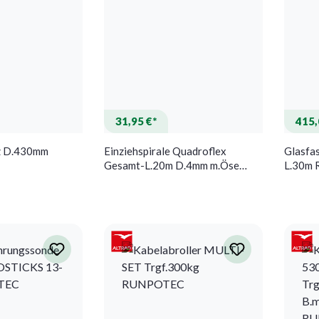
31,95 €*
415,
z D.430mm
Einziehspirale Quadroflex
Glasfas
Gesamt-L.20m D.4mm m.Öse
L.30m
u.Suchkopf Stahldraht CABERE