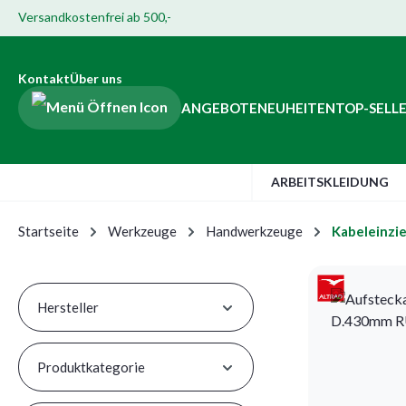
Versandkostenfrei ab 500,-
Hauptinhalt springen
ur Suche springen
Zur Hauptnavigation springen
Zur Navigation der B2B-Plattform springen
Kontakt
Über uns
ANGEBOTE
NEUHEITEN
TOP-SELL
ARBEITSKLEIDUNG
Startseite
Werkzeuge
Handwerkzeuge
Kabeleinzi
Hersteller
Produktkategorie