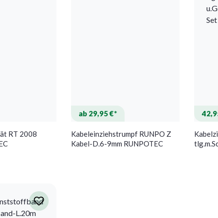
ab 29,95 €*
42,9
rät RT 2008
Kabeleinziehstrumpf RUNPO Z
Kabelz
EC
Kabel-D.6-9mm RUNPOTEC
tlg.m.
D.6mm