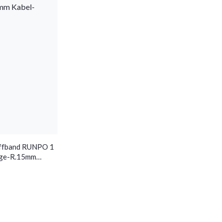
offband RUNPO 1
ege-R.15mm