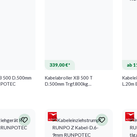
339,00 €*
ab 1
XB 500 D.500mm
Kabelabroller XB 500 T
Kabele
UNPOTEC
D.500mm Trgf.800kg
L.20m 
RUNPOTEC
m.Met