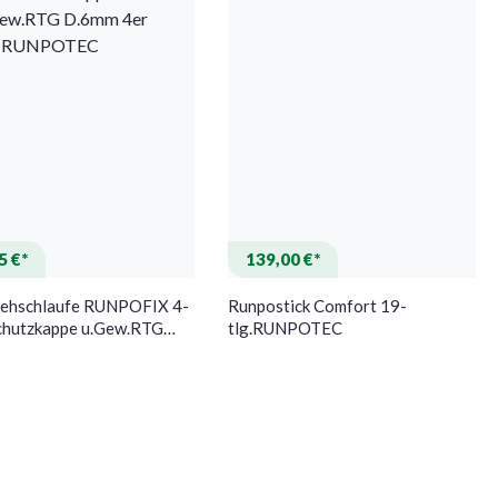
5 €*
139,00 €*
iehschlaufe RUNPOFIX 4-
Runpostick Comfort 19-
Schutzkappe u.Gew.RTG
tlg.RUNPOTEC
 4er Set RUNPOTEC