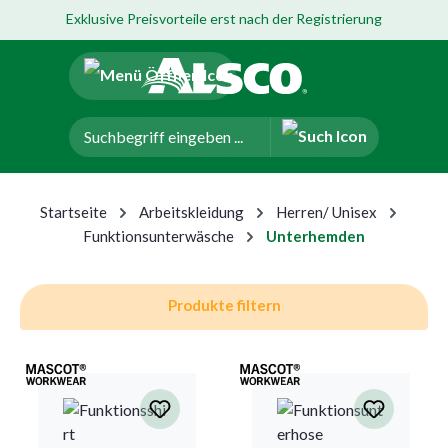
Exklusive Preisvorteile erst nach der Registrierung
um Hauptinhalt springen
Zur Navigation der B2B-Plattform springen
Startseite
Arbeitskleidung
Herren/ Unisex
Funktionsunterwäsche
Unterhemden
Produkte filtern