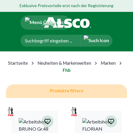
Exklusive Preisvorteile erst nach der Registrierung
um Hauptinhalt springen
Zur Navigation der B2B-Plattform springen
Startseite
Neuheiten & Markenwelten
Marken
Fhb
Produkte filtern