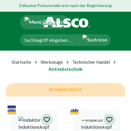
Exklusive Preisvorteile erst nach der Registrierung
um Hauptinhalt springen
Zur Navigation der B2B-Plattform springen
Startseite
Werkzeuge
Technischer Handel
Antriebstechnik
Produkte filtern