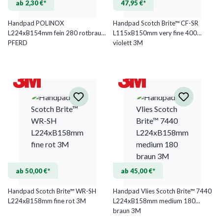
ab 2,30 €*
47,95 €*
Handpad POLINOX
Handpad Scotch Brite™ CF-SR
L224xB154mm fein 280 rotbraun
L115xB150mm very fine 400
PFERD
violett 3M
ab 50,00 €*
ab 45,00 €*
Handpad Scotch Brite™ WR-SH
Handpad Vlies Scotch Brite™ 7440
L224xB158mm fine rot 3M
L224xB158mm medium 180
braun 3M