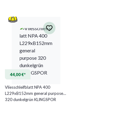
44,00 €*
Vliesschleifblatt NPA 400
L229xB152mm general purpose
320 dunkelgrün KLINGSPOR