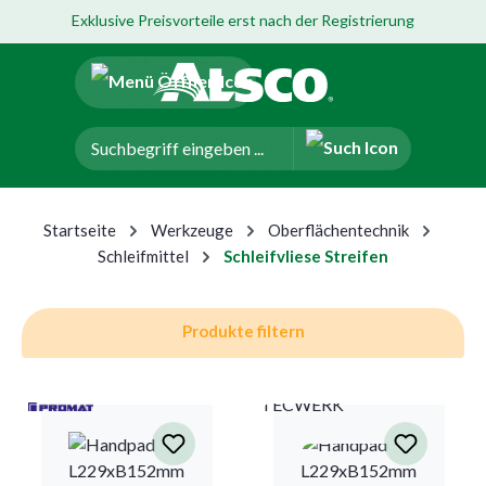
Exklusive Preisvorteile erst nach der Registrierung
um Hauptinhalt springen
Zur Navigation der B2B-Plattform springen
Startseite
Werkzeuge
Oberflächentechnik
Schleifmittel
Schleifvliese Streifen
Produkte filtern
TECWERK