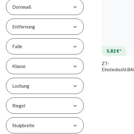
Dornmaß
Entfernung
Falle
5,82 €*
ZT-
Klasse
Einsteckschl.
DIN L SP silber 
Lochung
Riegel
Stulpbreite