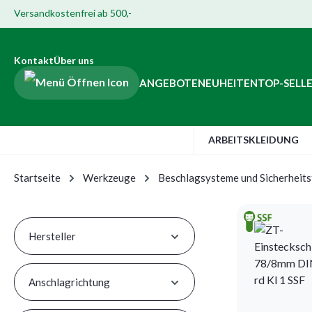
Versandkostenfrei ab 500,-
Hauptinhalt springen
ur Suche springen
Zur Hauptnavigation springen
Zur Navigation der B2B-Plattform springen
Kontakt
Über uns
ANGEBOTE
NEUHEITEN
TOP-SELL
ARBEITSKLEIDUNG
Startseite
Werkzeuge
Beschlagsysteme und Sicherheits
Hersteller
Anschlagrichtung