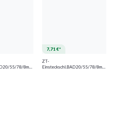
7,71 €*
ZT-
BAD20/55/78/8mm
Einsteckschl.BAD20/55/78/8mm
rd Kl 1 SSF
DIN L SP silber rd Kl 2 SSF