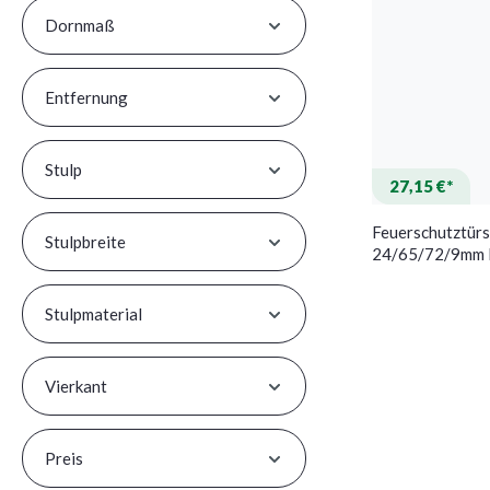
Dornmaß
Entfernung
Stulp
27,15 €*
Feuerschutztür
Stulpbreite
24/65/72/9mm D
verz.verzinkt 
Stulpmaterial
Vierkant
Preis