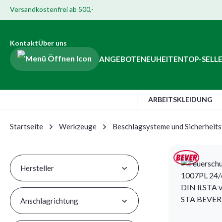
Versandkostenfrei ab 500,-
Hauptinhalt springen
ur Suche springen
Zur Hauptnavigation springen
Zur Navigation der B2B-Plattform springen
Kontakt
Über uns
ANGEBOTE
NEUHEITEN
TOP-SELL
ARBEITSKLEIDUNG
Startseite
Werkzeuge
Beschlagsysteme und Sicherheits
Hersteller
Anschlagrichtung