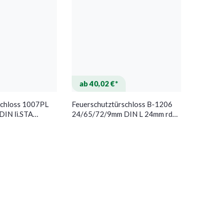
ab 40,02 €*
schloss 1007PL
Feuerschutztürschloss B-1206
IN li.STA
24/65/72/9mm DIN L 24mm rd
STA BEVER
silber BKS