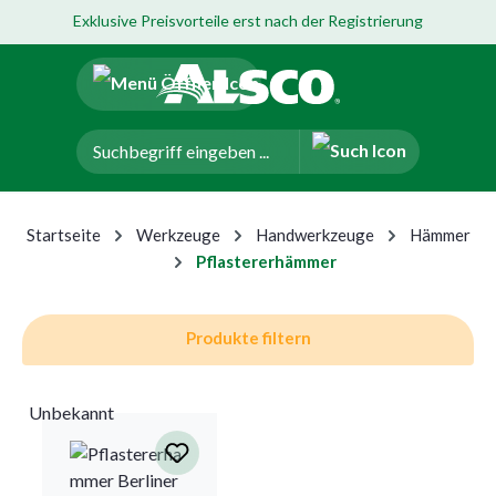
Exklusive Preisvorteile erst nach der Registrierung
um Hauptinhalt springen
Zur Navigation der B2B-Plattform springen
Startseite
Werkzeuge
Handwerkzeuge
Hämmer
Pflastererhämmer
Produkte filtern
Unbekannt