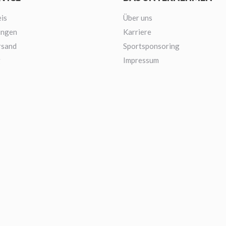
is
Über uns
ungen
Karriere
rsand
Sportsponsoring
g
Impressum