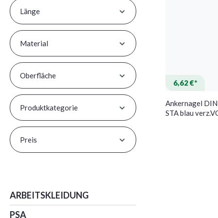
Länge
Material
Oberfläche
6,62 €*
Ankernagel DI
Produktkategorie
STA blau verz
Preis
ARBEITSKLEIDUNG
PSA