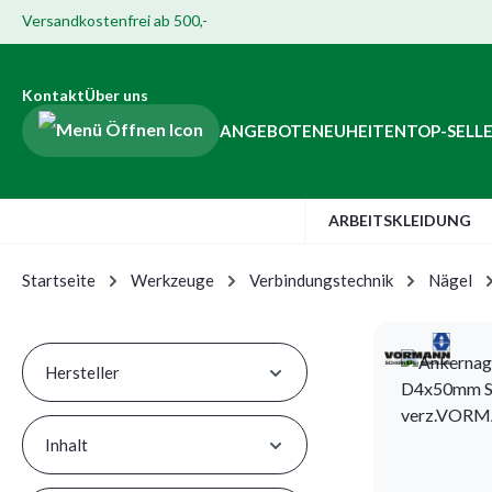
Versandkostenfrei ab 500,-
Hauptinhalt springen
ur Suche springen
Zur Hauptnavigation springen
Zur Navigation der B2B-Plattform springen
Kontakt
Über uns
ANGEBOTE
NEUHEITEN
TOP-SELL
ARBEITSKLEIDUNG
Startseite
Werkzeuge
Verbindungstechnik
Nägel
Hersteller
Inhalt