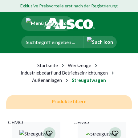
Exklusive Preisvorteile erst nach der Registrierung
um Hauptinhalt springen
Zur Navigation der B2B-Plattform springen
Startseite
Werkzeuge
Industriebedarf und Betriebseinrichtungen
Außenanlagen
Streugutwagen
Produkte filtern
CEMO
CEMO