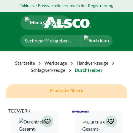
Exklusive Preisvorteile erst nach der Registrierung
um Hauptinhalt springen
Zur Navigation der B2B-Plattform springen
Startseite
Werkzeuge
Handwerkzeuge
Schlagwerkzeuge
Durchtreiber
Produkte filtern
TECWERK