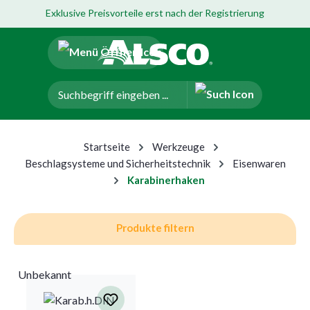
Exklusive Preisvorteile erst nach der Registrierung
um Hauptinhalt springen
Zur Navigation der B2B-Plattform springen
Startseite
Werkzeuge
Beschlagsysteme und Sicherheitstechnik
Eisenwaren
Karabinerhaken
Produkte filtern
Unbekannt