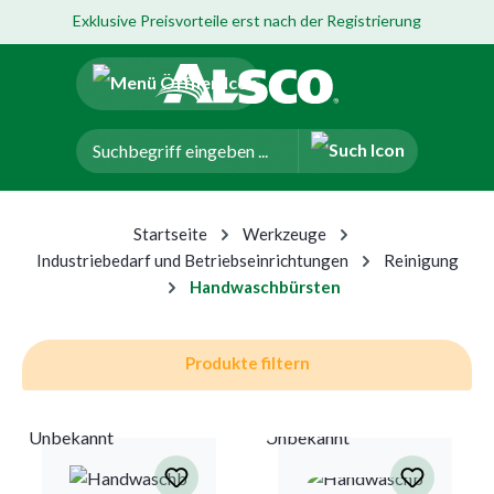
Exklusive Preisvorteile erst nach der Registrierung
um Hauptinhalt springen
Zur Navigation der B2B-Plattform springen
Startseite
Werkzeuge
Industriebedarf und Betriebseinrichtungen
Reinigung
Handwaschbürsten
Produkte filtern
Unbekannt
Unbekannt