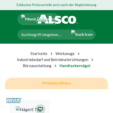
Exklusive Preisvorteile erst nach der Registrierung
um Hauptinhalt springen
Zur Navigation der B2B-Plattform springen
Startseite
Werkzeuge
Industriebedarf und Betriebseinrichtungen
Büroausstattung
Handtackernägel
Produkte filtern