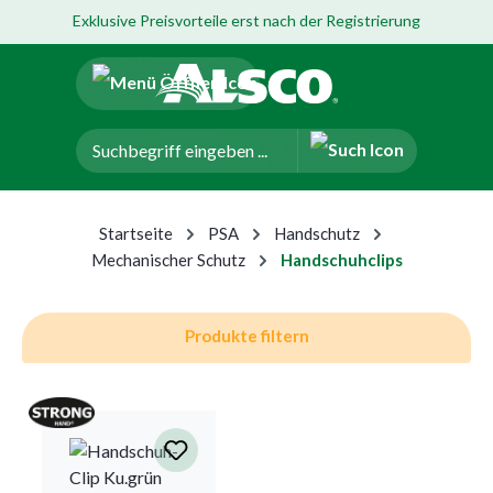
Exklusive Preisvorteile erst nach der Registrierung
um Hauptinhalt springen
Zur Navigation der B2B-Plattform springen
Startseite
PSA
Handschutz
Mechanischer Schutz
Handschuhclips
Produkte filtern