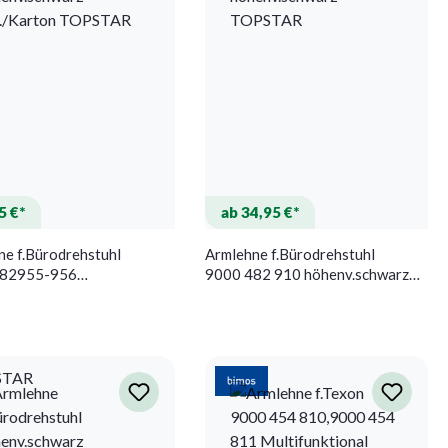
5 €*
ab 34,95 €*
ne f.Bürodrehstuhl
Armlehne f.Bürodrehstuhl
482955-956
9000 482 910 höhenv.schwarz
.schwarz 2St./Karton
TOPSTAR
AR
STAR