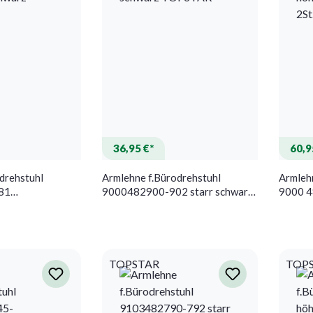
36,95 €*
60,9
drehstuhl
Armlehne f.Bürodrehstuhl
Armleh
81
9000482900-902 starr schwarz
9000 
arz TOPSTAR
TOPSTAR
höhenv
TOPST
TOPSTAR
TOP