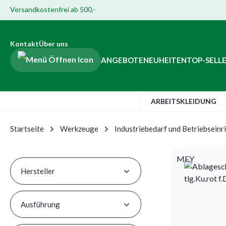
Versandkostenfrei ab 500,-
Hauptinhalt springen
ur Suche springen
Zur Hauptnavigation springen
Zur Navigation der B2B-Plattform springen
Kontakt
Über uns
ANGEBOTE
NEUHEITEN
TOP-SELL
ARBEITSKLEIDUNG
Startseite
Werkzeuge
Industriebedarf und Betriebseinr
MEY
Hersteller
Ausführung