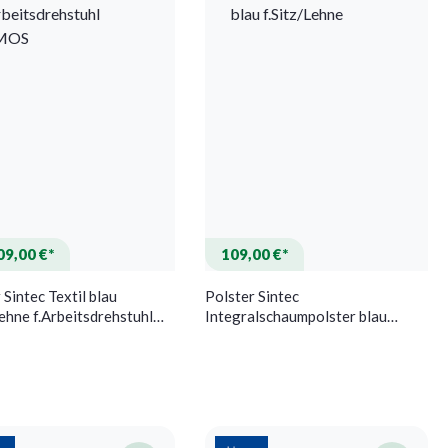
09,00 €*
109,00 €*
 Sintec Textil blau
Polster Sintec
Lehne f.Arbeitsdrehstuhl
Integralschaumpolster blau
f.Sitz/Lehne
 Option ist zurzeit nicht verfügbar.)
ese Option ist zurzeit nicht verfügbar.)