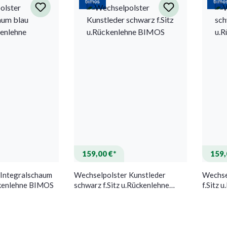
159,00 €*
159,
 Integralschaum
Wechselpolster Kunstleder
Wechse
ückenlehne BIMOS
schwarz f.Sitz u.Rückenlehne
f.Sitz
BIMOS