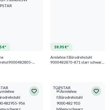
5 €*
59,95 €*
ne
Armlehne f.Bürodrehstuhl
drehst9000482805-
9000482870-871 starr schwarz
00-902,9103482875-
TOPSTAR
79 höhenv.SW TOPSTAR
STAR
TOPSTAR