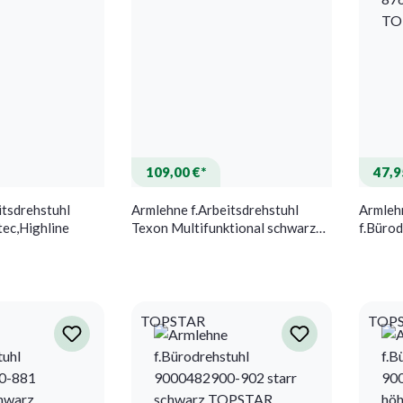
109,00 €*
47,9
itsdrehstuhl
Armlehne f.Arbeitsdrehstuhl
Armleh
ntec,Highline
Texon Multifunktional schwarz
f.Büro
BIMOS
807,9
876,8
TOPSTAR
TOP