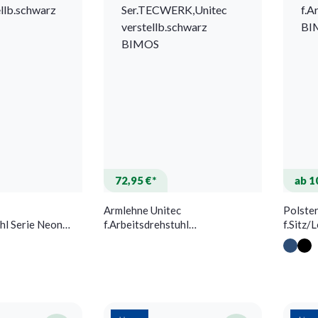
72,95 €*
ab 1
Armlehne Unitec
Polster
uhl Serie Neon
f.Arbeitsdrehstuhl
f.Sitz/
arz BIMOS
Ser.TECWERK,Unitec
BIMOS
verstellb.schwarz BIMOS
(Diese
(Di