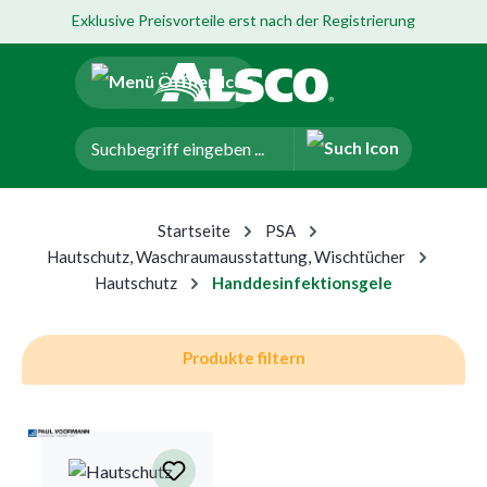
Exklusive Preisvorteile erst nach der Registrierung
um Hauptinhalt springen
Zur Navigation der B2B-Plattform springen
Startseite
PSA
Hautschutz, Waschraumausstattung, Wischtücher
Hautschutz
Handdesinfektionsgele
Produkte filtern