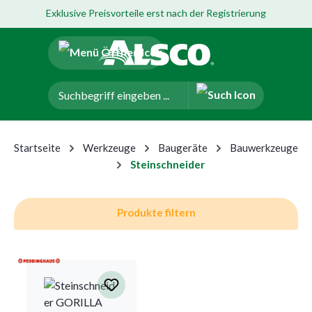
Exklusive Preisvorteile erst nach der Registrierung
um Hauptinhalt springen
Zur Navigation der B2B-Plattform springen
Startseite
Werkzeuge
Baugeräte
Bauwerkzeuge
Steinschneider
Produkte filtern