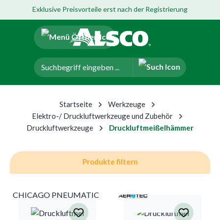
Exklusive Preisvorteile erst nach der Registrierung
um Hauptinhalt springen
Zur Navigation der B2B-Plattform springen
Startseite
Werkzeuge
Elektro-/ Druckluftwerkzeuge und Zubehör
Druckluftwerkzeuge
Druckluftmeißelhämmer
Produkte filtern
CHICAGO PNEUMATIC