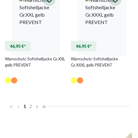
46,95 €*
46,95 €*
Warnschutz-Softshelljacke Gr.XXL
Warnschutz-Softshelljacke
gelb PREVENT
Gr.XXXL gelb PREVENT
(Diese Option ist zurzeit nicht ver
(Diese Option ist zurzeit nicht
Seite
Seite
1
2