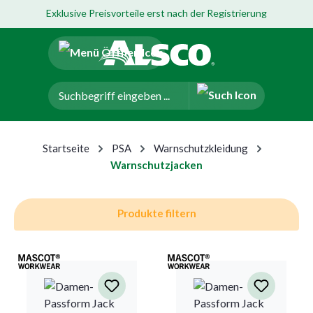
Exklusive Preisvorteile erst nach der Registrierung
um Hauptinhalt springen
Zur Navigation der B2B-Plattform springen
Startseite
PSA
Warnschutzkleidung
Warnschutzjacken
Produkte filtern